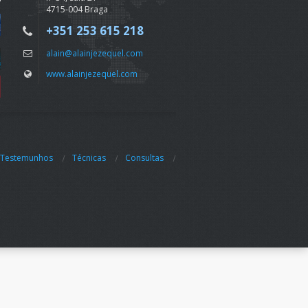
4715-004 Braga
+351 253 615 218
alain@alainjezequel.com
www.alainjezequel.com
Testemunhos
Técnicas
Consultas