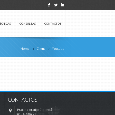
F
L
I
ÉCNICAS
CONSULTAS
CONTACTOS
Home
Client
Youtube
CONTACTOS
Praceta Araújo Carandá
nº 34, sala 21