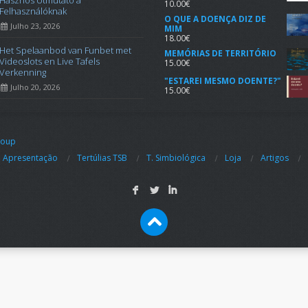
Hasznos Útmutató a
10.00
€
Felhasználóknak
O QUE A DOENÇA DIZ DE
Julho 23, 2026
MIM
18.00
€
Het Spelaanbod van Funbet met
MEMÓRIAS DE TERRITÓRIO
Videoslots en Live Tafels
15.00
€
Verkenning
"ESTAREI MESMO DOENTE?"
Julho 20, 2026
15.00
€
roup
Apresentação
Tertúlias TSB
T. Simbiológica
Loja
Artigos
F
L
I