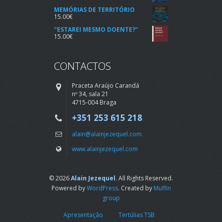
MEMÓRIAS DE TERRITÓRIO
15.00
€
"ESTAREI MESMO DOENTE?"
15.00
€
CONTACTOS
Praceta Araújo Carandá
nº 34, sala 21
4715-004 Braga
+351 253 615 218
alain@alainjezequel.com
www.alainjezequel.com
© 2026
Alain Jezequel
. All Rights Reserved.
Powered by
WordPress
. Created by
Muffin
group
Apresentação
Tertúlias TSB