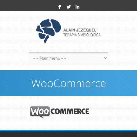
F
L
I
WooCommerce