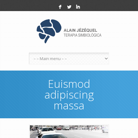
F
L
I
Euismod
adipiscing
massa