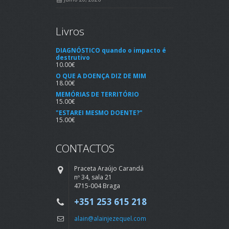
Livros
DIAGNÓSTICO quando o impacto é
destrutivo
10.00
€
O QUE A DOENÇA DIZ DE MIM
18.00
€
MEMÓRIAS DE TERRITÓRIO
15.00
€
"ESTAREI MESMO DOENTE?"
15.00
€
CONTACTOS
Praceta Araújo Carandá
nº 34, sala 21
4715-004 Braga
+351 253 615 218
alain@alainjezequel.com