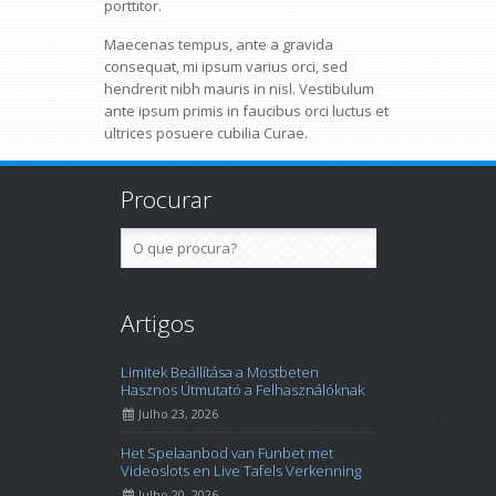
porttitor.
Maecenas tempus, ante a gravida
consequat, mi ipsum varius orci, sed
hendrerit nibh mauris in nisl. Vestibulum
ante ipsum primis in faucibus orci luctus et
ultrices posuere cubilia Curae.
Procurar
Artigos
Limitek Beállítása a Mostbeten
Hasznos Útmutató a Felhasználóknak
Julho 23, 2026
Het Spelaanbod van Funbet met
Videoslots en Live Tafels Verkenning
Julho 20, 2026