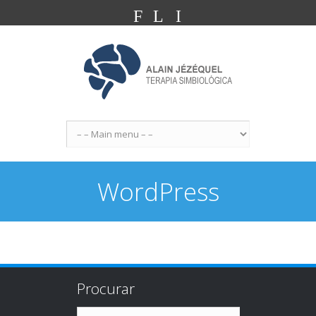
F
L
I
WordPress
Procurar