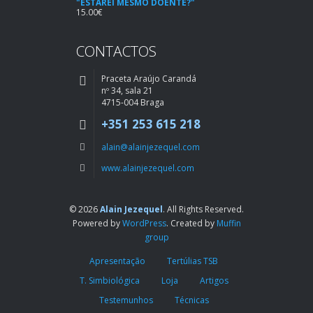
"ESTAREI MESMO DOENTE?"
15.00
€
CONTACTOS
Praceta Araújo Carandá
nº 34, sala 21
4715-004 Braga
+351 253 615 218
alain@alainjezequel.com
www.alainjezequel.com
© 2026
Alain Jezequel
. All Rights Reserved.
Powered by
WordPress
. Created by
Muffin
group
Apresentação
Tertúlias TSB
T. Simbiológica
Loja
Artigos
Testemunhos
Técnicas