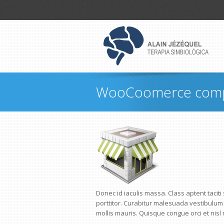
WooCoomerce compa
Donec id iaculis massa. Class aptent tacit
porttitor. Curabitur malesuada vestibulum 
mollis mauris. Quisque congue orci et nis