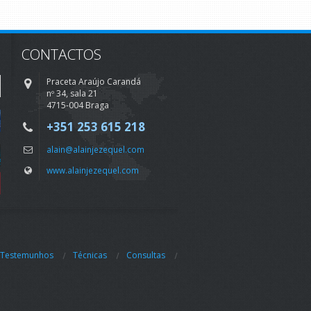
CONTACTOS
Praceta Araújo Carandá
nº 34, sala 21
4715-004 Braga
+351 253 615 218
alain@alainjezequel.com
www.alainjezequel.com
Testemunhos
Técnicas
Consultas