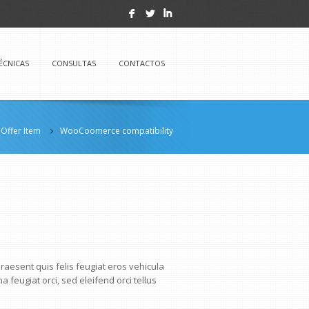
F
L
I
ÉCNICAS
CONSULTAS
CONTACTOS
Offer Item
WooCoomerce compatibility
raesent quis felis feugiat eros vehicula
 feugiat orci, sed eleifend orci tellus