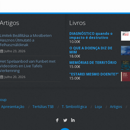
Artigos
Livros
DIAGNÓSTICO quando o
Limitek Beállítása a Mostbeten
impacto é destrutivo
Hasznos Útmutató a
10.00
€
Felhasználóknak
O QUE A DOENÇA DIZ DE
Julho 23, 2026
MIM
18.00
€
Het Spelaanbod van Funbet met
MEMÓRIAS DE TERRITÓRIO
Videoslots en Live Tafels
15.00
€
Verkenning
"ESTAREI MESMO DOENTE?"
Julho 20, 2026
15.00
€
roup
Apresentação
Tertúlias TSB
T. Simbiológica
Loja
Artigos
F
L
I